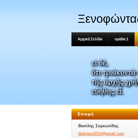
Ξενοφώντας
2.3.11-16
Αρχική Σελίδα
ομάδα 1
Επαφή
Βασίλης Συμεωνίδης
dialogos
2014@gma
il.com