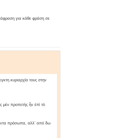
ετάφραση για κάθε φράση σε
γκτη κυριαρχία τους στην
ς μὲν προπετὴς ἦν ἐπὶ τὸ
ήμαντα πρόσωπα, αλλ’ από δω