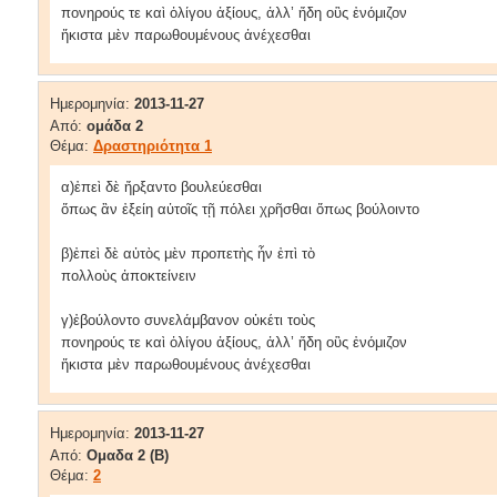
πονηρούς τε καὶ ὀλίγου ἀξίους, ἀλλ’ ἤδη οὓς ἐνόμιζον
ἥκιστα μὲν παρωθουμένους ἀνέχεσθαι
Ημερομηνία:
2013-11-27
Από:
ομάδα 2
Θέμα:
Δραστηριότητα 1
α)ἐπεὶ δὲ ἤρξαντο βουλεύεσθαι
ὅπως ἂν ἐξείη αὐτοῖς τῇ πόλει χρῆσθαι ὅπως βούλοιντο
β)ἐπεὶ δὲ αὐτὸς μὲν προπετὴς ἦν ἐπὶ τὸ
πολλοὺς ἀποκτείνειν
γ)ἐβούλοντο συνελάμβανον οὐκέτι τοὺς
πονηρούς τε καὶ ὀλίγου ἀξίους, ἀλλ’ ἤδη οὓς ἐνόμιζον
ἥκιστα μὲν παρωθουμένους ἀνέχεσθαι
Ημερομηνία:
2013-11-27
Από:
Ομαδα 2 (Β)
Θέμα:
2