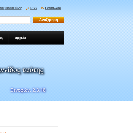
της ιστοσελίδας
RSS
Εκτύπωση
ας
αρχεία
μενο
.