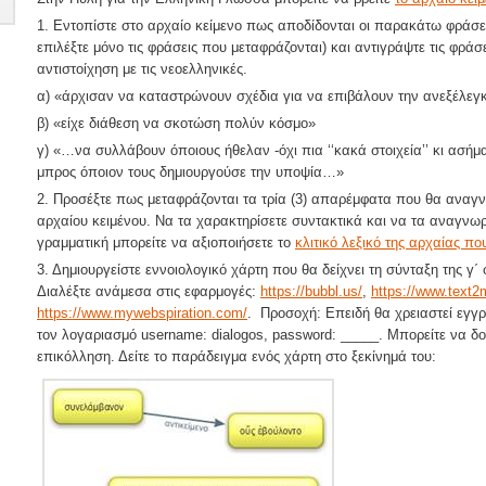
1. Εντοπίστε στο αρχαίο κείμενο πως αποδίδονται οι παρακάτω φράσ
επιλέξτε μόνο τις φράσεις που μεταφράζονται) και αντιγράψτε τις φράσ
αντιστοίχηση με τις νεοελληνικές.
α) «άρχισαν να καταστρώνουν σχέδια για να επιβάλουν την ανεξέλεγκ
β) «είχε διάθεση να σκοτώση πολύν κόσμο»
γ) «…να συλλάβουν όποιους ήθελαν -όχι πια ‘‘κακά στοιχεία’’ κι ασ
μπρος όποιον τους δημιουργούσε την υποψία…»
2. Προσέξτε πως μεταφράζονται τα τρία (3) απαρέμφατα που θα ανα
αρχαίου κειμένου. Να τα χαρακτηρίσετε συντακτικά και να τα αναγνωρ
γραμματική μπορείτε να αξιοποιήσετε το
κλιτικό λεξικό της αρχαίας πο
3. Δημιουργείστε εννοιολογικό χάρτη που θα δείχνει τη σύνταξη της γ
Διαλέξτε ανάμεσα στις εφαρμογές:
https://bubbl.us/
,
https://www.text
https://www.mywebspiration.com/
. Προσοχή: Επειδή θα χρειαστεί εγγρ
τον λογαριασμό username: dialogos, password: _____. Μπορείτε να δ
επικόλληση. Δείτε το παράδειγμα ενός χάρτη στο ξεκίνημά του: