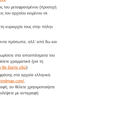
εις του μεταφρασμένου (προσοχή
εις του αρχαίου κειμένου σε
τη κυριαρχία τους στην πόλη»
ήμαντα πρόσωπα, αλλ’ από δω και
γνωρίσετε στα αποσπάσματα του
ίσετε γραμματικά (για τη
υ θα βρείτε εδώ
)
΄ φράσης στα αρχαία ελληνικά.
2mindmap.com/
,
αφή, αν θέλετε χρησιμοποιήστε
ουλέψετε με αντιγραφή