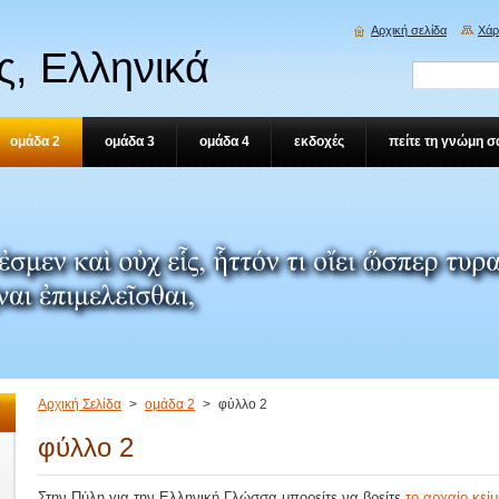
Αρχική σελίδα
Χάρ
, Ελληνικά
ομάδα 2
ομάδα 3
ομάδα 4
εκδοχές
πείτε τη γνώμη σ
Αρχική Σελίδα
>
ομάδα 2
>
φύλλο 2
φύλλο 2
Στην Πύλη για την Ελληνική Γλώσσα μπορείτε να βρείτε
το αρχαίο κεί