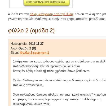
4. Δείτε και την
άλλη μετάφραση από την Πύλη
. Κάνετε τη δική σας μ
γλωσσική ποικιλία ανάλογη με αυτήν που χρησιμοποιείται μεταξύ σας.
φύλλο 2 (ομάδα 2)
Ημερομηνία:
2013-11-27
Από:
Ομαδα 2 (Β)
Θέμα:
Φυλλο 2 ερωτηση:1
1)«άρχισαν να καταστρώνουν σχέδια για να επιβάλουν την ανεξέλε
πόλη»Μεταφραση: ἐπεὶ δὲ ἤρξαντο βουλεύεσθαι
ὅπως ἂν ἐξείη αὐτοῖς τῇ πόλει χρῆσθαι ὅπως βούλοιντο.
2) είχε διάθεση να σκοτώσει πολύν κοσμο.Μετάφραση:ἐπεὶ δὲ αὐτὸ
πολλοὺς ἀποκτείνειν,
3)να συλλάβουν όποιους ήθελαν -όχι πια ‘‘κακά στοιχεία’’ κι ασ
και μπρος όποιον τους δημιουργούσε την υποψία…»Μετάφραση:
συνελάμβανον οὐκέτι τοὺς