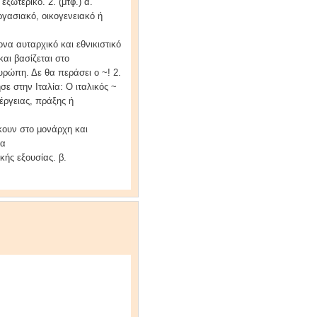
ξωτερικό. 2. (μτφ.) α.
γασιακό, οικογενειακό ή
ονα αυταρχικό και εθνικιστικό
αι βασίζεται στο
ρώπη. Δε θα περάσει ο ~! 2.
σε στην Iταλία: Ο ιταλικός ~
έργειας, πράξης ή
ήκουν στο μονάρχη και
ία
κής εξουσίας. β.