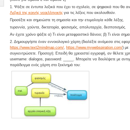
1. Ψάξτε σε έντυπα λεξικά που έχει το σχολείο, σε ψηφιακά που θα αν
Λεξικό της κοινής νεοελληνικής
για τις λέξεις που ακολουθούν.
Προσέξτε και σημειώστε τη σημασία και την ετυμολογία κάθε λέξης.
τυραννία, χούντα, δικτατορία, φασισμός, απολυταρχία, δεσποτισμός.
Αν έχετε χρόνο ψάξτε α) Τι είναι μεταφραστικό δάνειο; β) Τι είναι σημ
2. Δημιουργήστε έναν εννοιολογικό χάρτη (διαλέξτε ανάμεσα στις εφα
https://www.text2mindmap.com/
,
https://www.mywebspiration.com/
) με
συγκεντρώσετε. Προσοχή: Επειδή θα χρειαστεί εγγραφή, αν θέλετε χρ
username: dialogos, password: _____. Μπορείτε να δουλέψετε με αντι
παράδειγμα ενός χάρτη στο ξεκίνημά του: