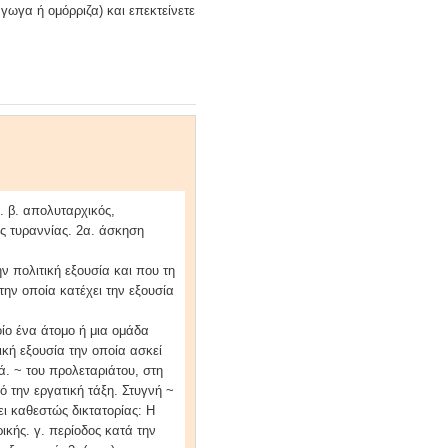
άγωγα ή ομόρριζα) και επεκτείνετε
. β. απολυταρχικός,
ς τυραννίας. 2α. άσκηση
ν πολιτική εξουσία και που τη
την οποία κατέχει την εξουσία
ίο ένα άτομο ή μια ομάδα
ική εξουσία την οποία ασκεί
ά. ~ του προλεταριάτου, στη
ό την εργατική τάξη. Στυγνή ~
ει καθεστώς δικτατορίας: H
ρικής. γ. περίοδος κατά την