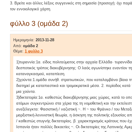
3. Βρείτε και άλλες λέξεις συγγενικές στη σημασία (προσοχή: όχι παρ
τον εννοιολογικό χάρτη.
φύλλο 3 (ομάδα 2)
Ημερομηνία:
2013-11-28
Από:
ομάδα 2
Θέμα:
1 φυλλο 3
1)τυραννία:1α. είδος πολιτεύματος στην αρχαία Ελλάδα· τυραννίδα
δεσποτικός τρόπος διακυβέρνησης: Ο λαός αγωνίστηκε εναντίον τη
καταναγκασμού, καταπίεση.
2)χούντα:1.ομάδα συνήθ. στρατιωτικών, που καταλαμβάνει βίαια τη
διατηρεί με καταπιεστικά και τρομοκρατικά μέσα. 2. περίοδος κατά 
μια χούντα.
3)δικτατορία:1α. καθεστώς διακυβέρνησης μιας χώρας, κατά το οπο
ατόμων συγκεντρώνει στα χέρια της τη νομοθετική και την εκτελεστ
ανεξέλεγκτα: Φασιστική / ναζιστική ~. H ~ του Φράνκο / του Mεταξ
μαρξιστική-λενινιστική θεωρία, η άσκηση της πολιτικής εξουσίας απ
/ καθεστώς στυγνής δικτατορίας. β. χαρακτηρισμός κράτους που έχ
Iσπανία ήταν πολλές δεκαετίες ~. Οι δικτατορίες της Λατινικής Aμε