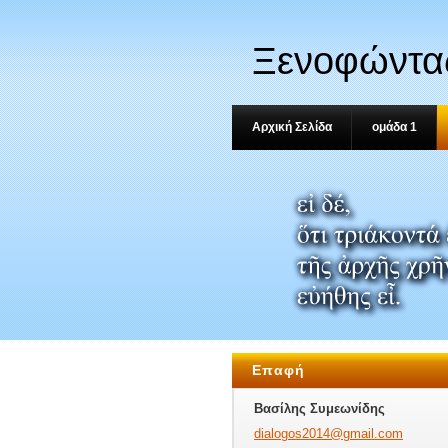
Ξενοφώντας
2.3.11-16
Αρχική Σελίδα
ομάδα 1
Επαφή
Βασίλης Συμεωνίδης
dialogos
2014@gma
il.com