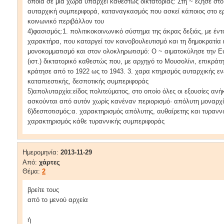
οποία σε μια χώρα υπάρχει καθεστώς δικτατορίας: Στη ~ έζησε στο ε
αυταρχική συμπεριφορά, καταναγκασμός που ασκεί κάποιος στο ερ
κοινωνικό περιβάλλον του
4)φασισμός:1. πολιτικοκοινωνικό σύστημα της άκρας δεξιάς, με έντ
χαρακτήρα, που καταργεί τον κοινοβουλευτισμό και τη δημοκρατία κ
μονοκομματισμό και στον ολοκληρωτισμό: Ο ~ αιματοκύλησε την Ευ
(ιστ.) δικτατορικό καθεστώς που, με αρχηγό το Mουσολίνι, επικράτη
κράτησε από το 1922 ως το 1943. 3. χαρα κτηρισμός αυταρχικής εν
καταπιεστικής, δεσποτικής συμπεριφοράς
5)απολυταρχία:είδος πολιτεύματος, στο οποίο όλες οι εξουσίες αν
ασκούνται από αυτόν χωρίς κανέναν περιορισμό· απόλυτη μοναρχ
6)δεσποτισμός:α. χαρακτηρισμός απόλυτης, αυθαίρετης και τυραννι
χαρακτηρισμός κάθε τυραννικής συμπεριφοράς
Ημερομηνία:
2013-11-29
Από:
χάρτες
Θέμα:
2
βρείτε τους
από το μενού αρχεία
ή