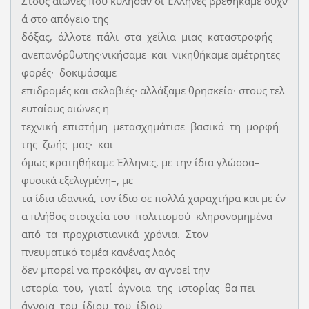
Στους αιώνες που κύλησαν οι Έλληνες βρεθήκαμε συχν
ά στο απόγειο της
δόξας, άλλοτε πάλι στα χείλια μιας καταστροφής
ανεπανόρθωτης∙νικήσαμε και νικηθήκαμε αμέτρητες
φορές∙ δοκιμάσαμε
επιδρομές και σκλαβιές∙ αλλάξαμε θρησκεία∙ στους τελ
ευταίους αιώνες η
τεχνική επιστήμη μετασχημάτισε βασικά τη μορφή
της ζωής μας∙ και
όμως κρατηθήκαμε Έλληνες, με την ίδια γλώσσα–
φυσικά εξελιγμένη–, με
τα ίδια ιδανικά, τον ίδιο σε πολλά χαραχτήρα και με έν
α πλήθος στοιχεία του πολιτισμού κληρονομημένα
από τα προχριστιανικά χρόνια. Στον
πνευματικό τομέα κανένας λαός
δεν μπορεί να προκόψει, αν αγνοεί την
ιστορία του, γιατί άγνοια της ιστορίας θα πει
άγνοια του ίδιου του ίδιου